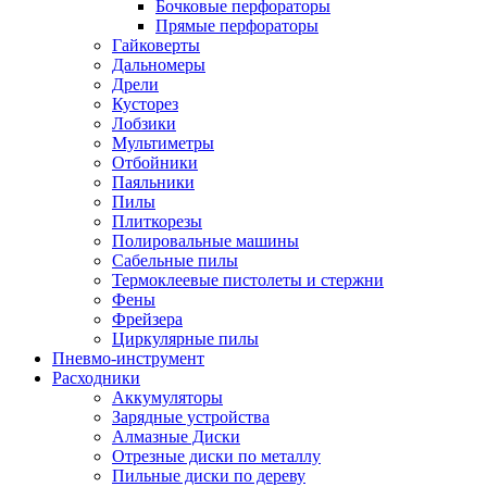
Бочковые перфораторы
Прямые перфораторы
Гайковерты
Дальномеры
Дрели
Кусторез
Лобзики
Мультиметры
Отбойники
Паяльники
Пилы
Плиткорезы
Полировальные машины
Сабельные пилы
Термоклеевые пистолеты и стержни
Фены
Фрейзера
Циркулярные пилы
Пневмо-инструмент
Расходники
Аккумуляторы
Зарядные устройства
Алмазные Диски
Отрезные диски по металлу
Пильные диски по дереву