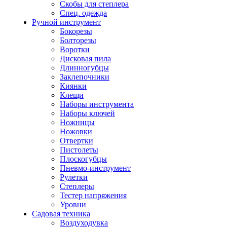
Скобы для степлера
Спец. одежда
Ручной инструмент
Бокорезы
Болторезы
Воротки
Дисковая пила
Длинногубцы
Заклепочники
Киянки
Клещи
Наборы инструмента
Наборы ключей
Ножницы
Ножовки
Отвертки
Пистолеты
Плоскогубцы
Пневмо-инструмент
Рулетки
Степлеры
Тестер напряжения
Уровни
Садовая техника
Воздуходувка