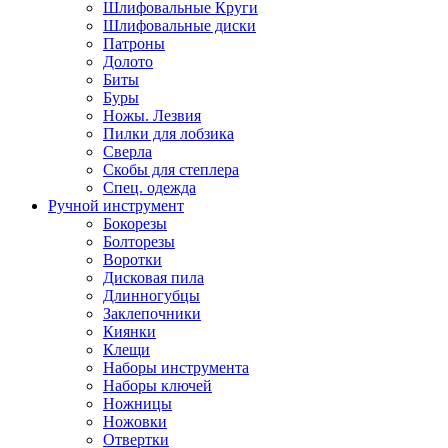
Шлифовальные Круги
Шлифовальные диски
Патроны
Долото
Биты
Буры
Ножы. Лезвия
Пилки для лобзика
Сверла
Скобы для степлера
Спец. одежда
Ручной инструмент
Бокорезы
Болторезы
Воротки
Дисковая пила
Длинногубцы
Заклепочники
Киянки
Клещи
Наборы инструмента
Наборы ключей
Ножницы
Ножовки
Отвертки