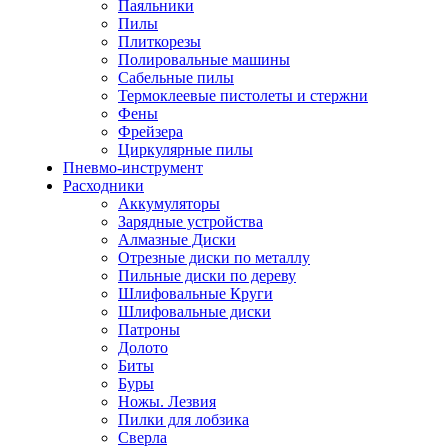
Паяльники
Пилы
Плиткорезы
Полировальные машины
Сабельные пилы
Термоклеевые пистолеты и стержни
Фены
Фрейзера
Циркулярные пилы
Пневмо-инструмент
Расходники
Аккумуляторы
Зарядные устройства
Алмазные Диски
Отрезные диски по металлу
Пильные диски по дереву
Шлифовальные Круги
Шлифовальные диски
Патроны
Долото
Биты
Буры
Ножы. Лезвия
Пилки для лобзика
Сверла