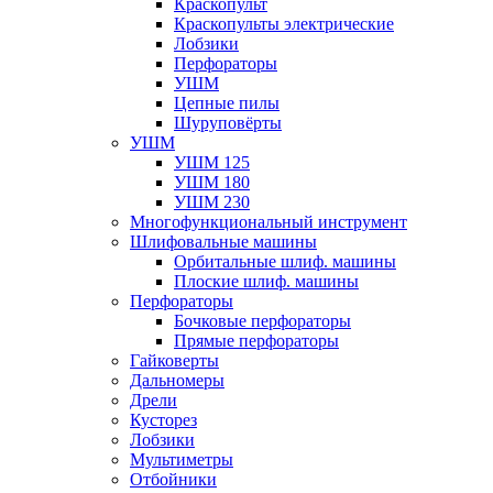
Краскопульт
Краскопульты электрические
Лобзики
Перфораторы
УШМ
Цепные пилы
Шуруповёрты
УШМ
УШМ 125
УШМ 180
УШМ 230
Многофункциональный инструмент
Шлифовальные машины
Орбитальные шлиф. машины
Плоские шлиф. машины
Перфораторы
Бочковые перфораторы
Прямые перфораторы
Гайковерты
Дальномеры
Дрели
Кусторез
Лобзики
Мультиметры
Отбойники