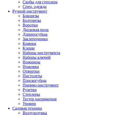
Скобы для степлера
Спец. одежда
Ручной инструмент
Бокорезы
Болторезы
Воротки
Дисковая пила
Длинногубцы
Заклепочники
Киянки
Клещи
Наборы инструмента
Наборы ключей
Ножницы
Ножовки
Отвертки
Пистолеты
Плоскогубцы
Пневмо-инструмент
Рулетки
Степлеры
Тестер напряжения
Уровни
Садовая техника
Воздуходувка