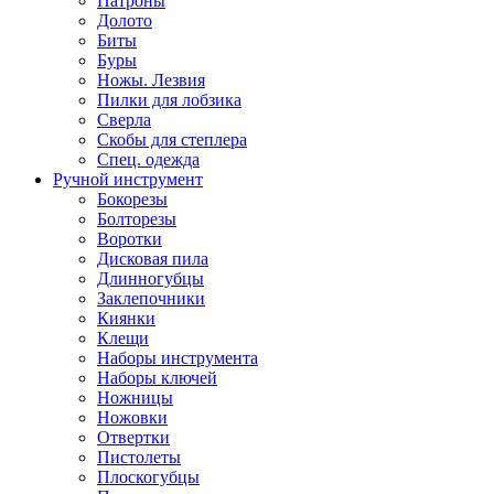
Патроны
Долото
Биты
Буры
Ножы. Лезвия
Пилки для лобзика
Сверла
Скобы для степлера
Спец. одежда
Ручной инструмент
Бокорезы
Болторезы
Воротки
Дисковая пила
Длинногубцы
Заклепочники
Киянки
Клещи
Наборы инструмента
Наборы ключей
Ножницы
Ножовки
Отвертки
Пистолеты
Плоскогубцы