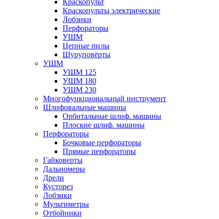
Краскопульт
Краскопульты электрические
Лобзики
Перфораторы
УШМ
Цепные пилы
Шуруповёрты
УШМ
УШМ 125
УШМ 180
УШМ 230
Многофункциональный инструмент
Шлифовальные машины
Орбитальные шлиф. машины
Плоские шлиф. машины
Перфораторы
Бочковые перфораторы
Прямые перфораторы
Гайковерты
Дальномеры
Дрели
Кусторез
Лобзики
Мультиметры
Отбойники