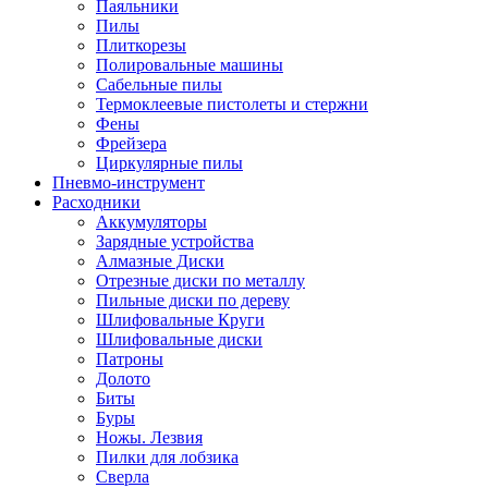
Паяльники
Пилы
Плиткорезы
Полировальные машины
Сабельные пилы
Термоклеевые пистолеты и стержни
Фены
Фрейзера
Циркулярные пилы
Пневмо-инструмент
Расходники
Аккумуляторы
Зарядные устройства
Алмазные Диски
Отрезные диски по металлу
Пильные диски по дереву
Шлифовальные Круги
Шлифовальные диски
Патроны
Долото
Биты
Буры
Ножы. Лезвия
Пилки для лобзика
Сверла