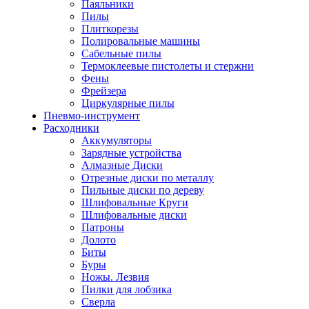
Паяльники
Пилы
Плиткорезы
Полировальные машины
Сабельные пилы
Термоклеевые пистолеты и стержни
Фены
Фрейзера
Циркулярные пилы
Пневмо-инструмент
Расходники
Аккумуляторы
Зарядные устройства
Алмазные Диски
Отрезные диски по металлу
Пильные диски по дереву
Шлифовальные Круги
Шлифовальные диски
Патроны
Долото
Биты
Буры
Ножы. Лезвия
Пилки для лобзика
Сверла