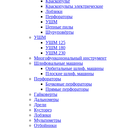
Краскопульт
Краскопульты электрические
Лобзики
Перфораторы
УШМ
Цепные пилы
Шуруповёрты
УШМ
УШМ 125
УШМ 180
УШМ 230
Многофункциональный инструмент
Шлифовальные машины
Орбитальные шлиф. машины
Плоские шлиф. машины
Перфораторы
Бочковые перфораторы
Прямые перфораторы
Гайковерты
Дальномеры
Дрели
Кусторез
Лобзики
Мультиметры
Отбойники