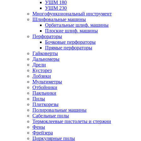
УШМ 180
УШМ 230
Многофункциональный инструмент
Шлифовальные машины
Орбитальные шлиф. машины
Плоские шлиф. машины
Перфораторы
Бочковые перфораторы
Прямые перфораторы
Гайковерты
Дальномеры
Дрели
Кусторез
Лобзики
Мультиметры
Отбойники
Паяльники
Пилы
Плиткорезы
Полировальные машины
Сабельные пилы
Термоклеевые пистолеты и стержни
Фены
Фрейзера
Циркулярные пилы