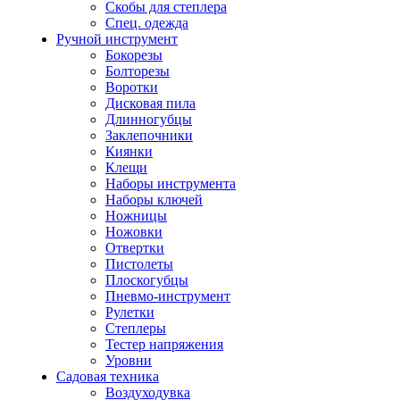
Скобы для степлера
Спец. одежда
Ручной инструмент
Бокорезы
Болторезы
Воротки
Дисковая пила
Длинногубцы
Заклепочники
Киянки
Клещи
Наборы инструмента
Наборы ключей
Ножницы
Ножовки
Отвертки
Пистолеты
Плоскогубцы
Пневмо-инструмент
Рулетки
Степлеры
Тестер напряжения
Уровни
Садовая техника
Воздуходувка