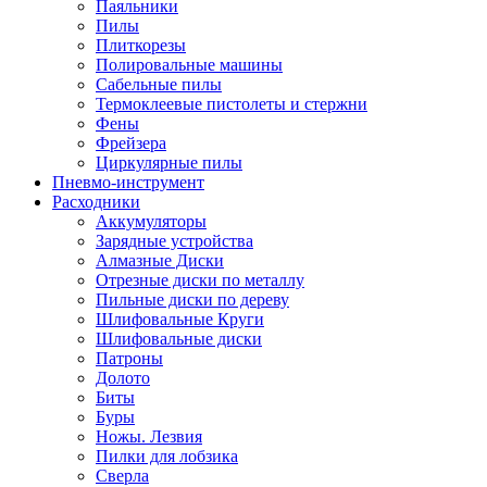
Паяльники
Пилы
Плиткорезы
Полировальные машины
Сабельные пилы
Термоклеевые пистолеты и стержни
Фены
Фрейзера
Циркулярные пилы
Пневмо-инструмент
Расходники
Аккумуляторы
Зарядные устройства
Алмазные Диски
Отрезные диски по металлу
Пильные диски по дереву
Шлифовальные Круги
Шлифовальные диски
Патроны
Долото
Биты
Буры
Ножы. Лезвия
Пилки для лобзика
Сверла