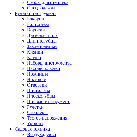
Скобы для степлера
Спец. одежда
Ручной инструмент
Бокорезы
Болторезы
Воротки
Дисковая пила
Длинногубцы
Заклепочники
Киянки
Клещи
Наборы инструмента
Наборы ключей
Ножницы
Ножовки
Отвертки
Пистолеты
Плоскогубцы
Пневмо-инструмент
Рулетки
Степлеры
Тестер напряжения
Уровни
Садовая техника
Воздуходувка