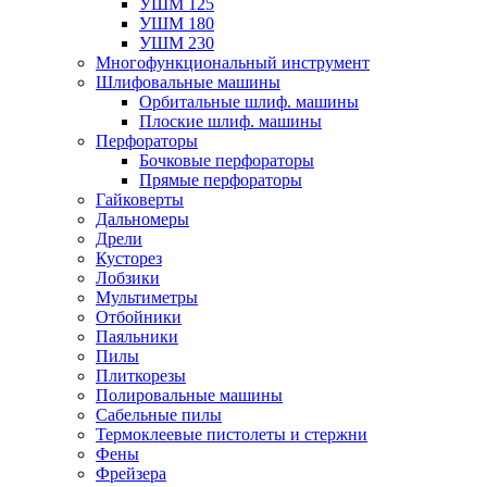
УШМ 125
УШМ 180
УШМ 230
Многофункциональный инструмент
Шлифовальные машины
Орбитальные шлиф. машины
Плоские шлиф. машины
Перфораторы
Бочковые перфораторы
Прямые перфораторы
Гайковерты
Дальномеры
Дрели
Кусторез
Лобзики
Мультиметры
Отбойники
Паяльники
Пилы
Плиткорезы
Полировальные машины
Сабельные пилы
Термоклеевые пистолеты и стержни
Фены
Фрейзера