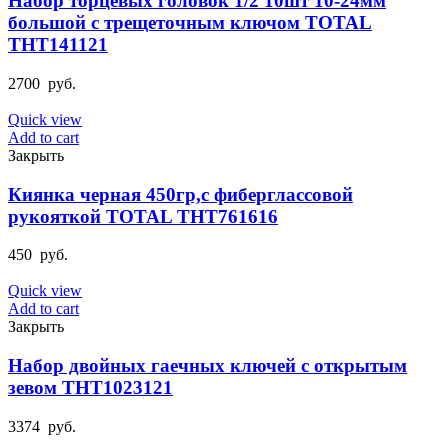
Набор торцевых головок 1/2 10шт 10-24мм
большой с трещеточным ключом TOTAL
THT141121
2700
руб.
Quick view
Add to cart
Закрыть
Киянка черная 450гр,с фиберглассовой
рукояткой TOTAL THT761616
450
руб.
Quick view
Add to cart
Закрыть
Набор двойных гаечных ключей с открытым
зевом THT1023121
3374
руб.