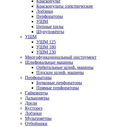
Краскопульт
Краскопульты электрические
Лобзики
Перфораторы
УШМ
Цепные пилы
Шуруповёрты
УШМ
УШМ 125
УШМ 180
УШМ 230
Многофункциональный инструмент
Шлифовальные машины
Орбитальные шлиф. машины
Плоские шлиф. машины
Перфораторы
Бочковые перфораторы
Прямые перфораторы
Гайковерты
Дальномеры
Дрели
Кусторез
Лобзики
Мультиметры
Отбойники