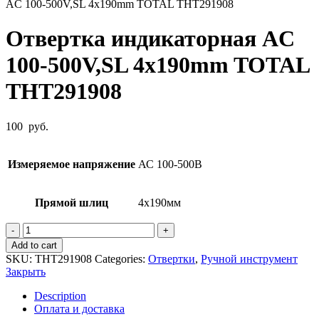
AC 100-500V,SL 4x190mm TOTAL THT291908
Отвертка индикаторная AC
100-500V,SL 4x190mm TOTAL
THT291908
100
руб.
Измеряемое напряжение
АС 100-500В
Прямой шлиц
4х190мм
Отвертка
индикаторная
Add to cart
AC
SKU:
THT291908
Categories:
Отвертки
,
Ручной инструмент
100-
Закрыть
500V,SL
4x190mm
Description
TOTAL
Оплата и доставка
THT291908