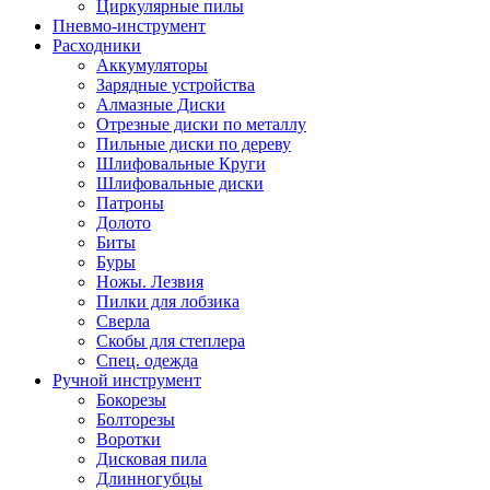
Циркулярные пилы
Пневмо-инструмент
Расходники
Аккумуляторы
Зарядные устройства
Алмазные Диски
Отрезные диски по металлу
Пильные диски по дереву
Шлифовальные Круги
Шлифовальные диски
Патроны
Долото
Биты
Буры
Ножы. Лезвия
Пилки для лобзика
Сверла
Скобы для степлера
Спец. одежда
Ручной инструмент
Бокорезы
Болторезы
Воротки
Дисковая пила
Длинногубцы