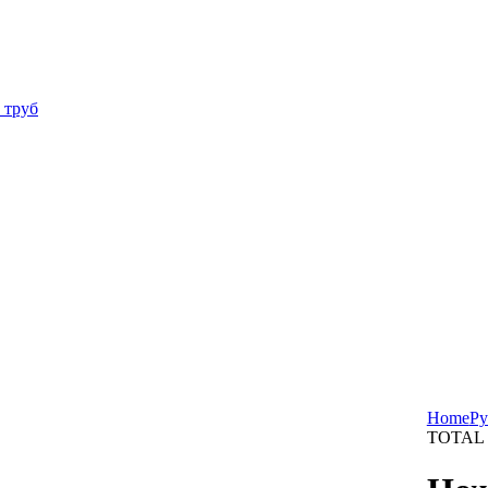
 труб
Home
Ру
TOTAL 
 чтобы увеличить