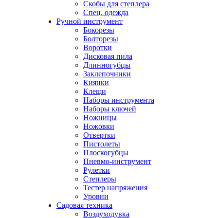
Скобы для степлера
Спец. одежда
Ручной инструмент
Бокорезы
Болторезы
Воротки
Дисковая пила
Длинногубцы
Заклепочники
Киянки
Клещи
Наборы инструмента
Наборы ключей
Ножницы
Ножовки
Отвертки
Пистолеты
Плоскогубцы
Пневмо-инструмент
Рулетки
Степлеры
Тестер напряжения
Уровни
Садовая техника
Воздуходувка