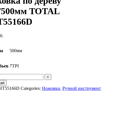
овка по дереву
/500мм TOTAL
T55166D
б.
на
500мм
бьев
7TPI
овка
art
ву
HT55166D
Categories:
Ножовки
,
Ручной инструмент
500мм
AL
55166D
ity