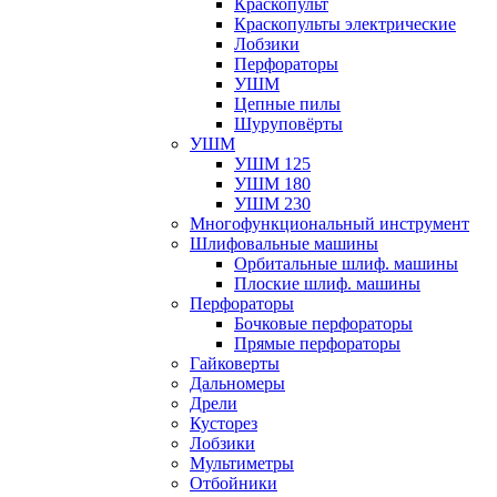
Краскопульт
Краскопульты электрические
Лобзики
Перфораторы
УШМ
Цепные пилы
Шуруповёрты
УШМ
УШМ 125
УШМ 180
УШМ 230
Многофункциональный инструмент
Шлифовальные машины
Орбитальные шлиф. машины
Плоские шлиф. машины
Перфораторы
Бочковые перфораторы
Прямые перфораторы
Гайковерты
Дальномеры
Дрели
Кусторез
Лобзики
Мультиметры
Отбойники