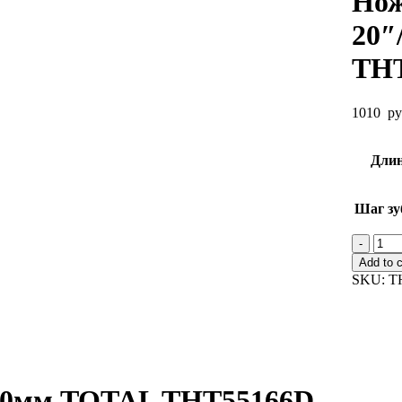
Нож
20″
TH
1010
ру
Дли
Шаг зу
Нож
по
Add to c
дере
SKU:
T
20"/
TOT
THT
quant
500мм TOTAL THT55166D