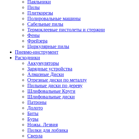
Паяльники
Пилы
Плиткорезы
Полировальные машины
Сабельные пилы
Термоклеевые пистолеты и стержни
Фены
Фрейзера
Циркулярные пилы
Пневмо-инструмент
Расходники
Аккумуляторы
Зарядные устройства
Алмазные Диски
Отрезные диски по металлу
Пильные диски по дереву
Шлифовальные Круги
Шлифовальные диски
Патроны
Долото
Биты
Буры
Ножы. Лезвия
Пилки для лобзика
Сверла