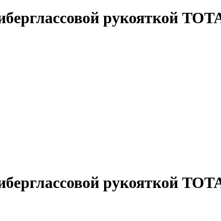
фиберглассовой рукояткой T
фиберглассовой рукояткой T