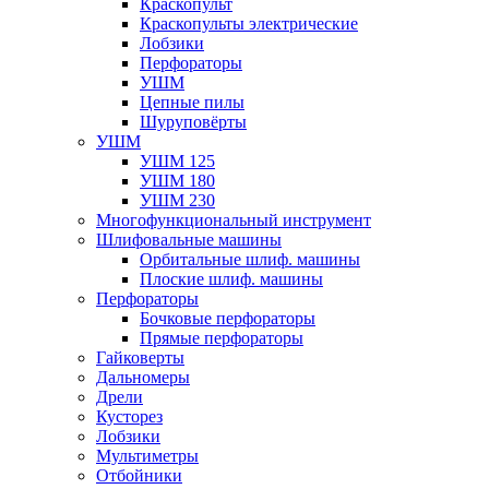
Краскопульт
Краскопульты электрические
Лобзики
Перфораторы
УШМ
Цепные пилы
Шуруповёрты
УШМ
УШМ 125
УШМ 180
УШМ 230
Многофункциональный инструмент
Шлифовальные машины
Орбитальные шлиф. машины
Плоские шлиф. машины
Перфораторы
Бочковые перфораторы
Прямые перфораторы
Гайковерты
Дальномеры
Дрели
Кусторез
Лобзики
Мультиметры
Отбойники