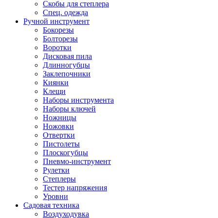
Скобы для степлера
Спец. одежда
Ручной инструмент
Бокорезы
Болторезы
Воротки
Дисковая пила
Длинногубцы
Заклепочники
Киянки
Клещи
Наборы инструмента
Наборы ключей
Ножницы
Ножовки
Отвертки
Пистолеты
Плоскогубцы
Пневмо-инструмент
Рулетки
Степлеры
Тестер напряжения
Уровни
Садовая техника
Воздуходувка