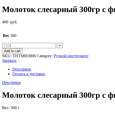
Молоток слесарный 300гр с 
400
руб.
Вес
300
Молоток
слесарный
Add to cart
300гр
SKU:
THTMH3006
Category:
Ручной инструмент
с
Закрыть
фиберглассовой
рукояткой
Description
TOTAL
Оплата и доставка
THTMH3006
quantity
Description
Молоток слесарный 300гр с 
Вес: 300 г