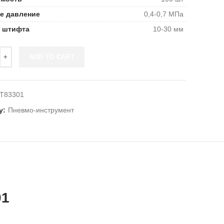
е давление
0,4-0,7 МПа
 штифта
10-30 мм
ADD TO CART
T83301
y:
Пневмо-инструмент
01