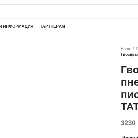
Я ИНФОРМАЦИЯ
ПАРТНЁРАМ
Нажмите, чтобы увеличить
Home
П
Гвоздез
Гв
пн
пи
TA
3230
Вмест