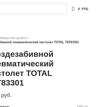
Телефон: +380715009092
0
0
РУБ.
невмо-инструмент
абивной пневматический пистолет TOTAL TAT83301
оздезабивной
евматический
столет TOTAL
T83301
руб.
имость
100 шт