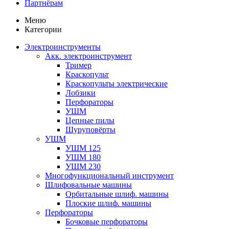
Партнёрам
Меню
Категории
Электроинструменты
Акк. электроинструмент
Тример
Краскопульт
Краскопульты электрические
Лобзики
Перфораторы
УШМ
Цепные пилы
Шуруповёрты
УШМ
УШМ 125
УШМ 180
УШМ 230
Многофункциональный инструмент
Шлифовальные машины
Орбитальные шлиф. машины
Плоские шлиф. машины
Перфораторы
Бочковые перфораторы