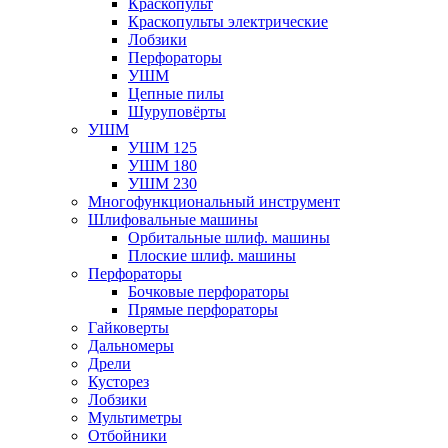
Краскопульт
Краскопульты электрические
Лобзики
Перфораторы
УШМ
Цепные пилы
Шуруповёрты
УШМ
УШМ 125
УШМ 180
УШМ 230
Многофункциональный инструмент
Шлифовальные машины
Орбитальные шлиф. машины
Плоские шлиф. машины
Перфораторы
Бочковые перфораторы
Прямые перфораторы
Гайковерты
Дальномеры
Дрели
Кусторез
Лобзики
Мультиметры
Отбойники