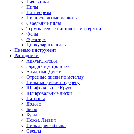
Паяльники
Пилы
Плиткорезы
Полировальные машины
Сабельные пилы
Термоклеевые пистолеты и стержни
Фены
Фрейзера
Циркулярные пилы
Пневмо-инструмент
Расходники
Аккумуляторы
Зарядные устройства
Алмазные Диски
Отрезные диски по металлу
Пильные диски по дереву
Шлифовальные Круги
Шлифовальные диски
Патроны
Долото
Биты
Буры
Ножы. Лезвия
Пилки для лобзика
Сверла