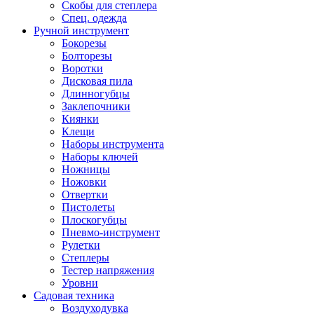
Скобы для степлера
Спец. одежда
Ручной инструмент
Бокорезы
Болторезы
Воротки
Дисковая пила
Длинногубцы
Заклепочники
Киянки
Клещи
Наборы инструмента
Наборы ключей
Ножницы
Ножовки
Отвертки
Пистолеты
Плоскогубцы
Пневмо-инструмент
Рулетки
Степлеры
Тестер напряжения
Уровни
Садовая техника
Воздуходувка