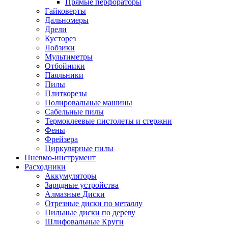
Прямые перфораторы
Гайковерты
Дальномеры
Дрели
Кусторез
Лобзики
Мультиметры
Отбойники
Паяльники
Пилы
Плиткорезы
Полировальные машины
Сабельные пилы
Термоклеевые пистолеты и стержни
Фены
Фрейзера
Циркулярные пилы
Пневмо-инструмент
Расходники
Аккумуляторы
Зарядные устройства
Алмазные Диски
Отрезные диски по металлу
Пильные диски по дереву
Шлифовальные Круги