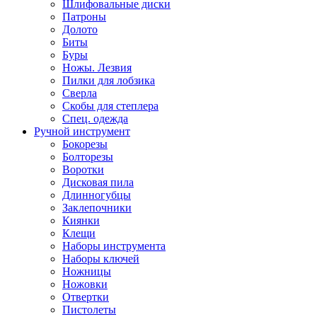
Шлифовальные диски
Патроны
Долото
Биты
Буры
Ножы. Лезвия
Пилки для лобзика
Сверла
Скобы для степлера
Спец. одежда
Ручной инструмент
Бокорезы
Болторезы
Воротки
Дисковая пила
Длинногубцы
Заклепочники
Киянки
Клещи
Наборы инструмента
Наборы ключей
Ножницы
Ножовки
Отвертки
Пистолеты