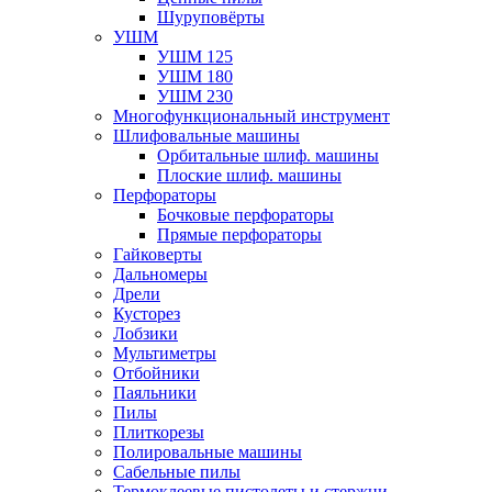
Шуруповёрты
УШМ
УШМ 125
УШМ 180
УШМ 230
Многофункциональный инструмент
Шлифовальные машины
Орбитальные шлиф. машины
Плоские шлиф. машины
Перфораторы
Бочковые перфораторы
Прямые перфораторы
Гайковерты
Дальномеры
Дрели
Кусторез
Лобзики
Мультиметры
Отбойники
Паяльники
Пилы
Плиткорезы
Полировальные машины
Сабельные пилы
Термоклеевые пистолеты и стержни