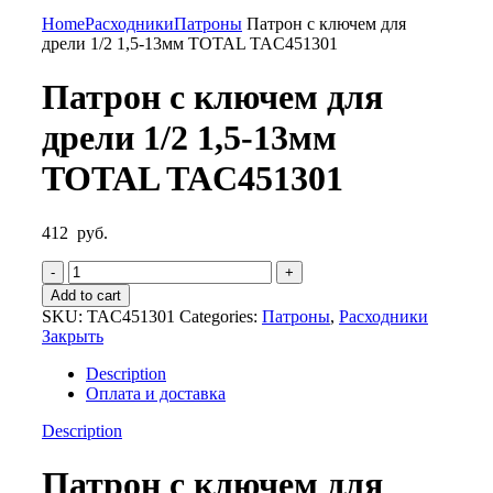
Нажмите, чтобы увеличить
Home
Расходники
Патроны
Патрон с ключем для
дрели 1/2 1,5-13мм TOTAL TAC451301
Патрон с ключем для
дрели 1/2 1,5-13мм
TOTAL TAC451301
412
руб.
Патрон
с
Add to cart
ключем
SKU:
TAC451301
Categories:
Патроны
,
Расходники
для
Закрыть
дрели
1/2
Description
1,5-
Оплата и доставка
13мм
TOTAL
Description
TAC451301
quantity
Патрон с ключем для