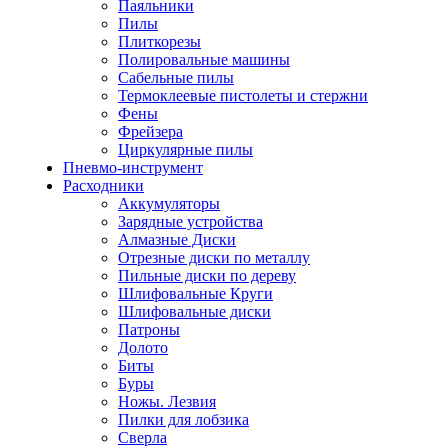
Паяльники
Пилы
Плиткорезы
Полировальные машины
Сабельные пилы
Термоклеевые пистолеты и стержни
Фены
Фрейзера
Циркулярные пилы
Пневмо-инструмент
Расходники
Аккумуляторы
Зарядные устройства
Алмазные Диски
Отрезные диски по металлу
Пильные диски по дереву
Шлифовальные Круги
Шлифовальные диски
Патроны
Долото
Биты
Буры
Ножы. Лезвия
Пилки для лобзика
Сверла