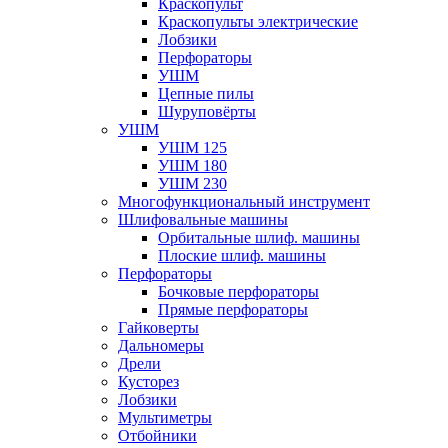
Краскопульт
Краскопульты электрические
Лобзики
Перфораторы
УШМ
Цепные пилы
Шуруповёрты
УШМ
УШМ 125
УШМ 180
УШМ 230
Многофункциональный инструмент
Шлифовальные машины
Орбитальные шлиф. машины
Плоские шлиф. машины
Перфораторы
Бочковые перфораторы
Прямые перфораторы
Гайковерты
Дальномеры
Дрели
Кусторез
Лобзики
Мультиметры
Отбойники