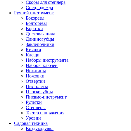
Скобы для степлера
Спец. одежда
Ручной инструмент
Бокорезы
Болторезы
Воротки
Дисковая пила
Длинногубцы
Заклепочники
Киянки
Клещи
Наборы инструмента
Наборы ключей
Ножницы
Ножовки
Отвертки
Пистолеты
Плоскогубцы
Пневмо-инструмент
Рулетки
Степлеры
Тестер напряжения
Уровни
Садовая техника
Воздуходувка