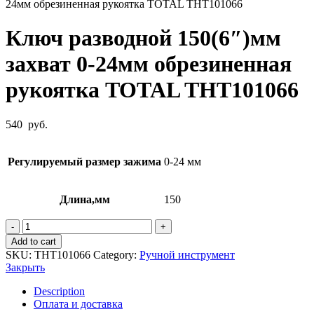
24мм обрезиненная рукоятка TOTAL THT101066
Ключ разводной 150(6″)мм
захват 0-24мм обрезиненная
рукоятка TOTAL THT101066
540
руб.
Регулируемый размер зажима
0-24 мм
Длина,мм
150
Ключ
разводной
Add to cart
150(6")мм
SKU:
THT101066
Category:
Ручной инструмент
захват
Закрыть
0-
24мм
Description
обрезиненная
Оплата и доставка
рукоятка