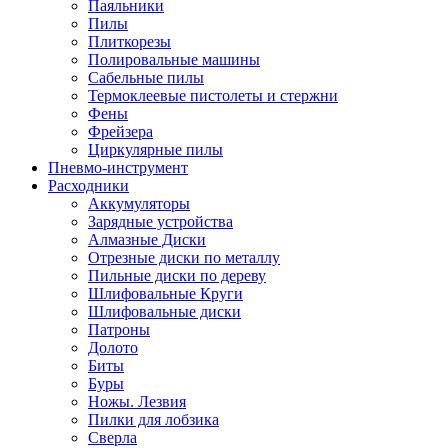
Паяльники
Пилы
Плиткорезы
Полировальные машины
Сабельные пилы
Термоклеевые пистолеты и стержни
Фены
Фрейзера
Циркулярные пилы
Пневмо-инструмент
Расходники
Аккумуляторы
Зарядные устройства
Алмазные Диски
Отрезные диски по металлу
Пильные диски по дереву
Шлифовальные Круги
Шлифовальные диски
Патроны
Долото
Биты
Буры
Ножы. Лезвия
Пилки для лобзика
Сверла