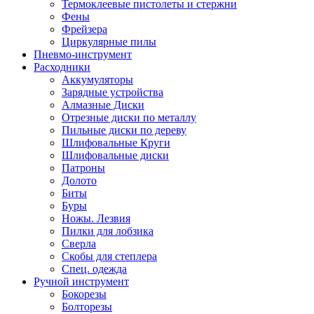
Термоклеевые пистолеты и стержни
Фены
Фрейзера
Циркулярные пилы
Пневмо-инструмент
Расходники
Аккумуляторы
Зарядные устройства
Алмазные Диски
Отрезные диски по металлу
Пильные диски по дереву
Шлифовальные Круги
Шлифовальные диски
Патроны
Долото
Биты
Буры
Ножы. Лезвия
Пилки для лобзика
Сверла
Скобы для степлера
Спец. одежда
Ручной инструмент
Бокорезы
Болторезы