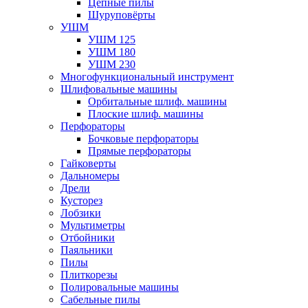
Цепные пилы
Шуруповёрты
УШМ
УШМ 125
УШМ 180
УШМ 230
Многофункциональный инструмент
Шлифовальные машины
Орбитальные шлиф. машины
Плоские шлиф. машины
Перфораторы
Бочковые перфораторы
Прямые перфораторы
Гайковерты
Дальномеры
Дрели
Кусторез
Лобзики
Мультиметры
Отбойники
Паяльники
Пилы
Плиткорезы
Полировальные машины
Сабельные пилы