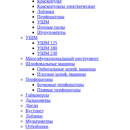
Краскопульт
Краскопульты электрические
Лобзики
Перфораторы
УШМ
Цепные пилы
Шуруповёрты
УШМ
УШМ 125
УШМ 180
УШМ 230
Многофункциональный инструмент
Шлифовальные машины
Орбитальные шлиф. машины
Плоские шлиф. машины
Перфораторы
Бочковые перфораторы
Прямые перфораторы
Гайковерты
Дальномеры
Дрели
Кусторез
Лобзики
Мультиметры
Отбойники