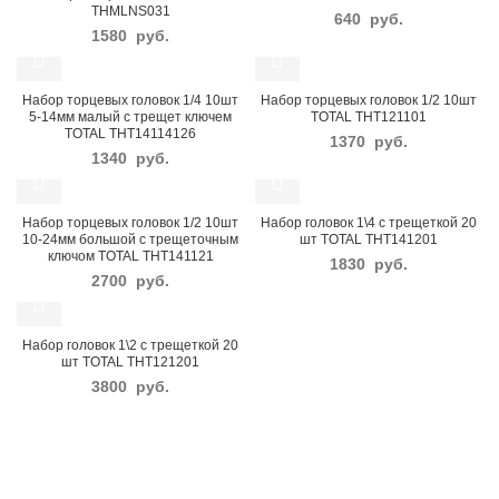
THMLNS031
640
руб.
1580
руб.
Набор торцевых головок 1/4 10шт
Набор торцевых головок 1/2 10шт
5-14мм малый с трещет ключем
TOTAL THT121101
TOTAL THT14114126
1370
руб.
1340
руб.
Набор торцевых головок 1/2 10шт
Набор головок 1\4 с трещеткой 20
10-24мм большой с трещеточным
шт TOTAL THT141201
ключом TOTAL THT141121
1830
руб.
2700
руб.
Набор головок 1\2 с трещеткой 20
шт TOTAL THT121201
3800
руб.
ВРЕМЯ РАБОТЫ: